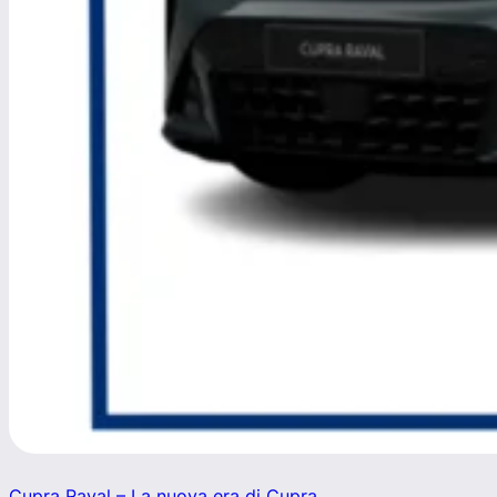
Cupra Raval – La nuova era di Cupra