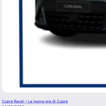
Cupra Raval – La nuova era di Cupra