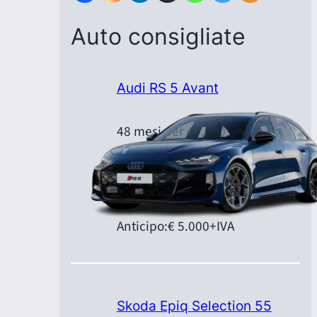
Auto consigliate
Audi RS 5 Avant
48 mesi per 40.000 km
Canone:
€ 1.379,00
+IVA/mese
Anticipo:
€ 5.000
+IVA
Skoda Epiq Selection 55