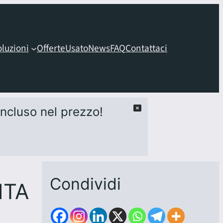
oluzioni
Offerte
Usato
News
FAQ
Contattaci
 incluso nel prezzo!
Condividi
NTA