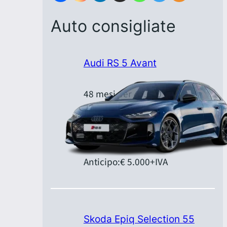
Auto consigliate
Audi RS 5 Avant
48 mesi per 40.000 km
Canone:
€ 1.379,00
+IVA/mese
Anticipo:
€ 5.000
+IVA
Skoda Epiq Selection 55