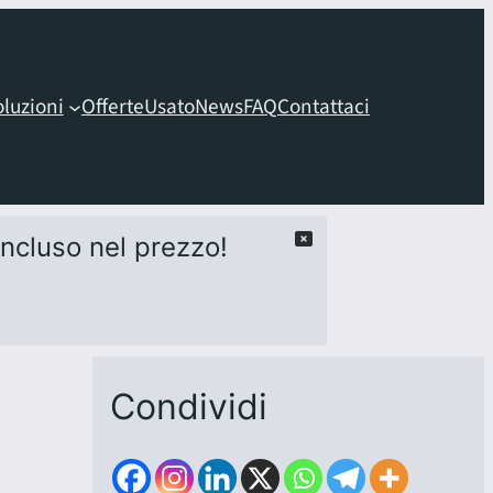
oluzioni
Offerte
Usato
News
FAQ
Contattaci
 incluso nel prezzo!
Condividi