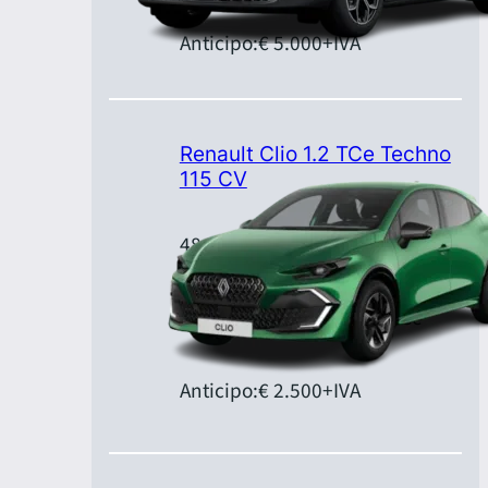
Anticipo:
€ 5.000
+IVA
Renault Clio 1.2 TCe Techno
115 CV
48 mesi per 120.000 km
Canone:
€ 299,00
+IVA/mese
Anticipo:
€ 2.500
+IVA