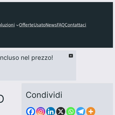
oluzioni
Offerte
Usato
News
FAQ
Contattaci
 incluso nel prezzo!
Condividi
O