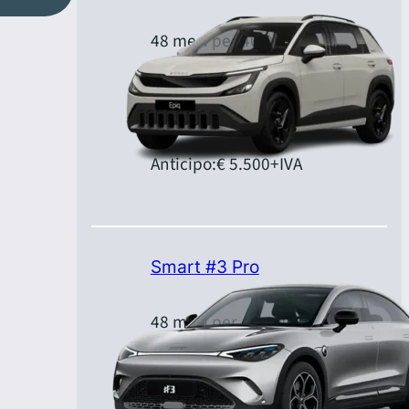
48 mesi per 40.000 km
Canone:
€ 399,00
+IVA/mese
Anticipo:
€ 5.500
+IVA
Smart #3 Pro
48 mesi per 40.000 km
Canone:
€ 459,00
+IVA/mese