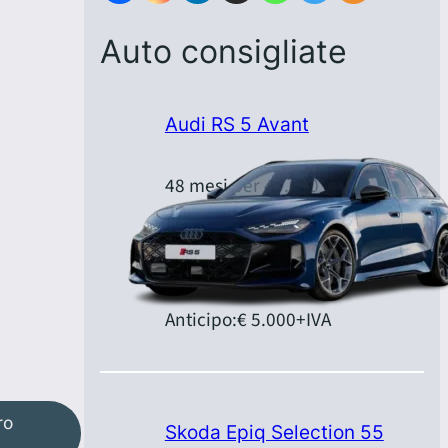
Auto consigliate
Audi RS 5 Avant
48 mesi per 40.000 km
Canone:
€ 1.379,00
+IVA/mese
Anticipo:
€ 5.000
+IVA
ro
Skoda Epiq Selection 55