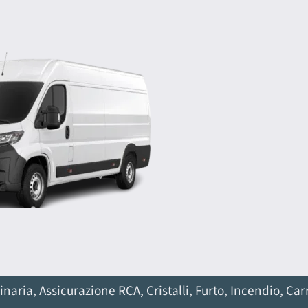
ria, Assicurazione RCA, Cristalli, Furto, Incendio, Car