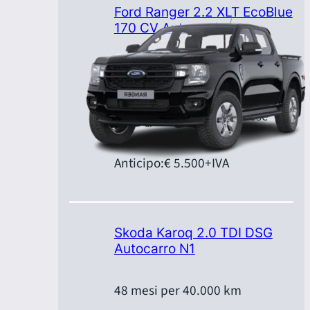
Ford Ranger 2.2 XLT EcoBlue
170 CV Automatica
48 mesi per 40.000 km
Canone:
€ 499,00
+IVA/mese
Anticipo:
€ 5.500
+IVA
Skoda Karoq 2.0 TDI DSG
Autocarro N1
48 mesi per 40.000 km