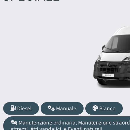
Diesel
Manuale
Bianco
Manutenzione ordinaria, Manutenzione straordina
attrezzi, Atti vandalici, e Eventi naturali