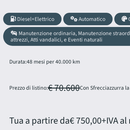
Diesel+Elettrico
Automatico
G
Manutenzione ordinaria, Manutenzione straordina
attrezzi, Atti vandalici, e Eventi naturali
Durata:
48 mesi per 40.000 km
€ 70.600
Prezzo di listino:
Con Sfrecciazzurra la
Tua a partire da
€ 750,00
+IVA al