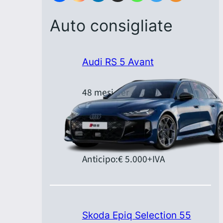
Auto consigliate
Audi RS 5 Avant
48 mesi per 40.000 km
Canone:
€ 1.379,00
+IVA/mese
Anticipo:
€ 5.000
+IVA
Skoda Epiq Selection 55