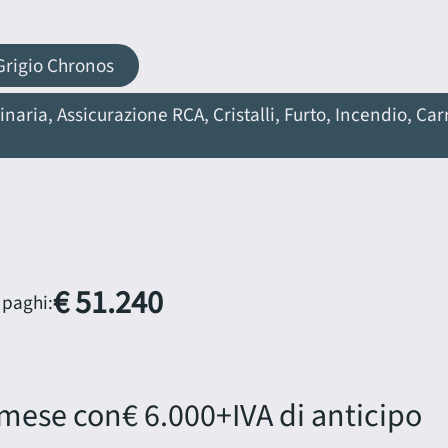
rigio Chronos
ria, Assicurazione RCA, Cristalli, Furto, Incendio, Car
€ 51.240
 paghi:
 mese con
€ 6.000
+IVA di anticipo