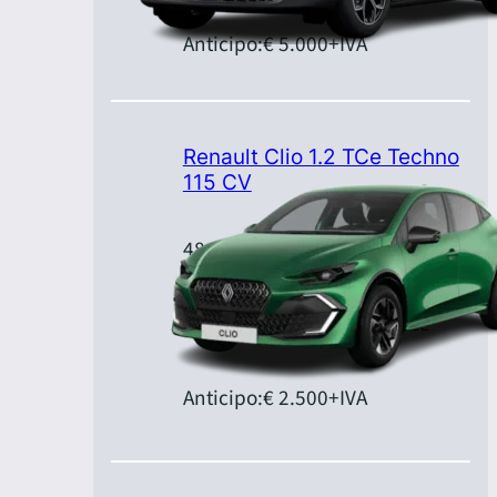
Anticipo:
€ 5.000
+IVA
Renault Clio 1.2 TCe Techno
115 CV
48 mesi per 120.000 km
Canone:
€ 299,00
+IVA/mese
Anticipo:
€ 2.500
+IVA