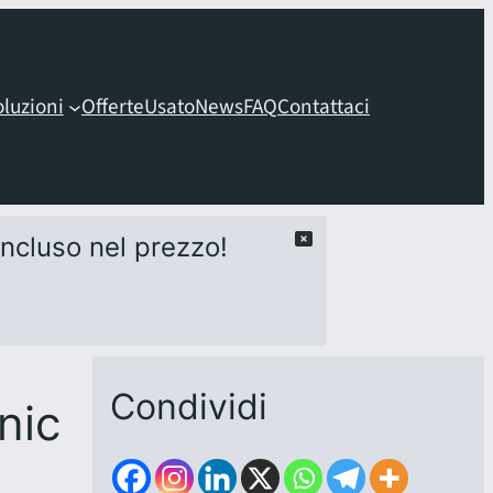
oluzioni
Offerte
Usato
News
FAQ
Contattaci
 incluso nel prezzo!
Condividi
nic