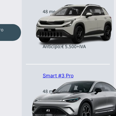
48 mesi per 40.000 km
Canone:
€ 399,00
+IVA/mese
ro
Anticipo:
€ 5.500
+IVA
Smart #3 Pro
48 mesi per 40.000 km
Canone:
€ 459,00
+IVA/mese