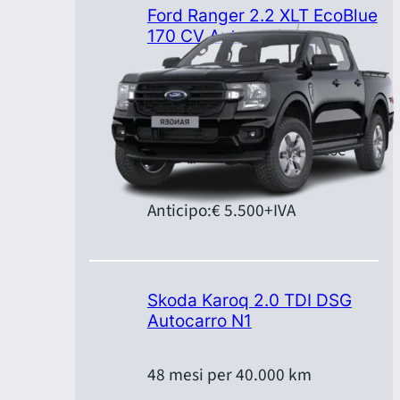
Ford Ranger 2.2 XLT EcoBlue
170 CV Automatica
48 mesi per 40.000 km
Canone:
€ 499,00
+IVA/mese
Anticipo:
€ 5.500
+IVA
Skoda Karoq 2.0 TDI DSG
Autocarro N1
48 mesi per 40.000 km